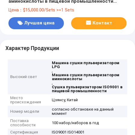
аминокислоты в пищевой промышленности
ISO9001
Цена：$15,000.00/Sets >=1 Sets
Лучшая цена
Контакт
Характер Продукции
Машина сушки пульверизатором
LPG
,
Машина сушки пульверизатором
Высокий свет
аминокислоты
,
Сушка пульверизатором ISO9001 в
пищевой промышленности
Место
Цзянсу, Китай
происхождения
согласно обстановке на данный
Номер модели
момент
Поставка
100 набор/наборов в год
способности
Сертификация
ISO9001 ISO14001