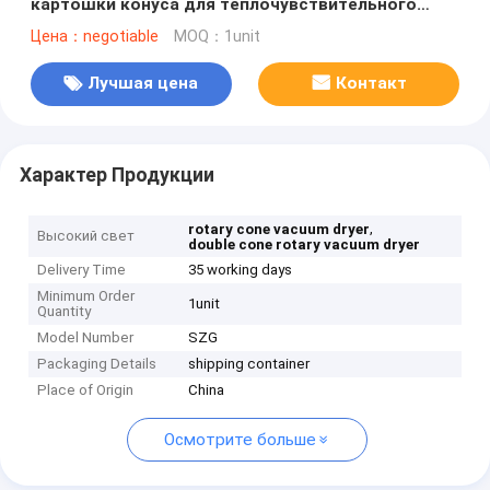
картошки конуса для теплочувствительного
порошка, химический
Цена：negotiable
MOQ：1unit
Лучшая цена
Контакт
Характер Продукции
,
rotary cone vacuum dryer
Высокий свет
double cone rotary vacuum dryer
Delivery Time
35 working days
Minimum Order
1unit
Quantity
Model Number
SZG
Packaging Details
shipping container
Place of Origin
China
Осмотрите больше