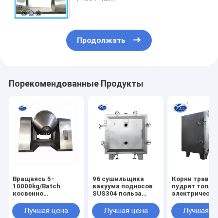
теплочувствительного порошка,
химический
Продолжать
Порекомендованные Продукты
Вращаясь 5-
96 сушильщика
Корни травы
10000kg/Batch
вакуума подносов
пудрят топле
косвенно
SUS304 польза
электричеств
вакуумируют более
промышленного
промышленно
сухой тип
фармацевтическая
вакуума 35-1
Лучшая цена
Лучшая цена
Лучшая ц
сушильщика
более сухое