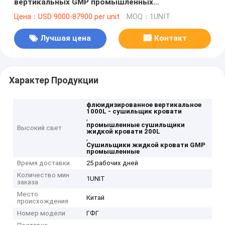
вертикальных GMP промышленных
фармацевтическая
Цена：USD 9000-87900 per unit
MOQ：1UNIT
Лучшая цена
Контакт
Характер Продукции
флюидизированное вертикальное
1000L - сушильщик кровати
,
промышленные сушильщики
Высокий свет
жидкой кровати 200L
,
Сушильщики жидкой кровати GMP
промышленные
Время доставки
25 рабочих дней
Количество мин
1UNIT
заказа
Место
Китай
происхождения
Номер модели
ГФГ