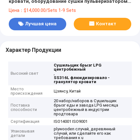
кровати, оборудование сушки пульверизатором
LPG
Цена：$14,000.00/Sets 1-9 Sets
Лучшая цена
Контакт
Характер Продукции
Сушильщик брызг LPG
центробежный
Высокий свет
,
SS316L флюидизировало -
гранулятор кровати
Место
Цзянсу, Китай
происхождения
20 набор/наборов в Сушильщик
Поставка
брызг еды и завода LPG месяца
способности
центробежный в индустрии
продтовара
Сертификация
ISO14001 ISO9001
plywooden случай, деревянный
Упаковывая
случай, или сделайте его как
детали
требования к u