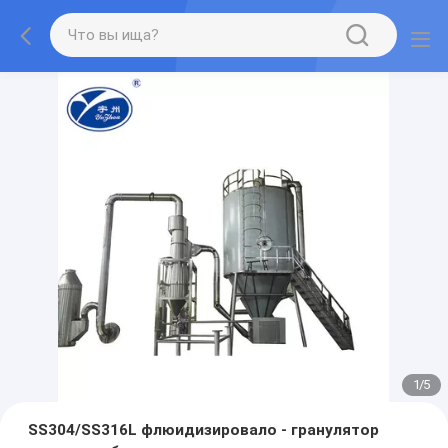
2
/
5
SS304/SS316L флюидизировало - гранулятор