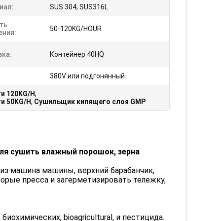
иал:
SUS 304, SUS316L
ть
50-120KG/HOUR
ения:
вка:
Контейнер 40HQ
380V или подгонянный
и 120KG/H
,
и 50KG/H
,
Сушильщик кипящего слоя GMP
ля сушить влажный порошок, зерна
з машина машины, верхний барабанчик,
орые пресса и загерметизировать тележку,
иохимических, bioagricultural, и пестицида.