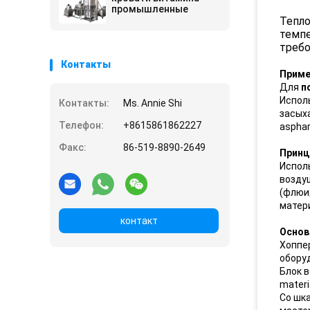
промышленные
Тепло
темпе
требо
Контакты
Приме
Для
п
Испол
Контакты:
Ms. Annie Shi
засыха
Телефон:
+8615861862227
aspha
Факс:
86-519-8890-2649
Принц
Испол
воздуш
(флюи
матер
контакт
Основ
Хоппер
оборуд
Блок 
materi
Со шка