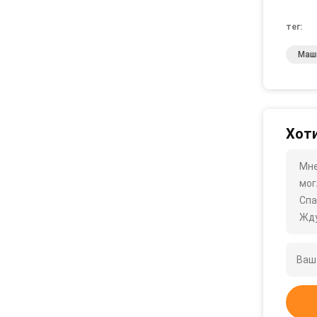
тег:
Маш
Хоти
Мне
мог
Спа
Жду