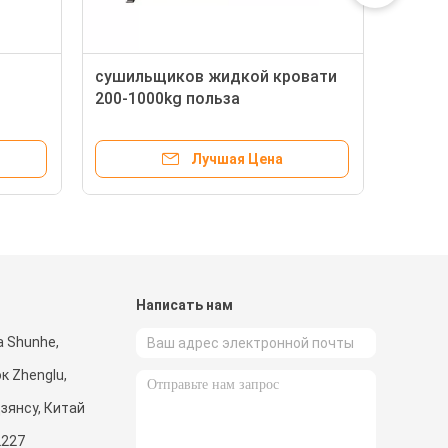
сушильщиков жидкой кровати
Хим
200-1000kg польза
кро
вертикальных GMP
про
промышленных
топ
Лучшая Цена
фармацевтическая
и
Написать нам
а Shunhe,
ок Zhenglu,
зянсу, Китай
2227