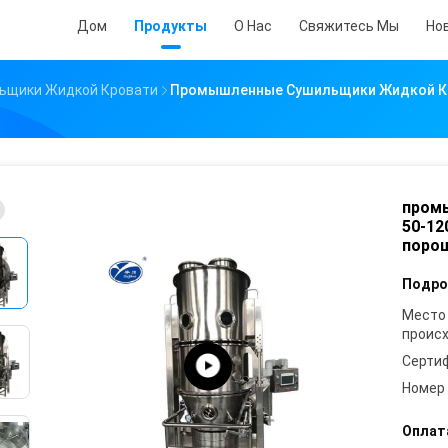
Дом
Продукты
О Нас
Свяжитесь Мы
Но
ьщики Жидкой Кровати
Промышленные Сушильщики Жидкой Кр
пром
50-12
поро
Подро
Место
проис
Серти
Номер
Оплат