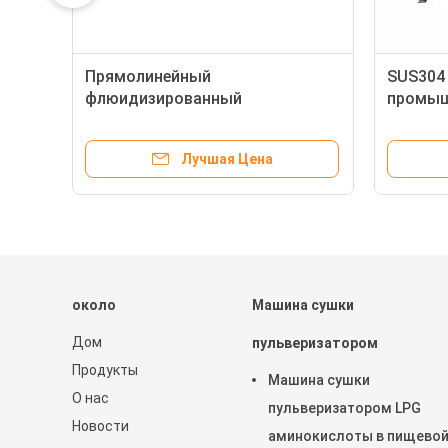
Прямолинейный
SUS304
флюидизированный
промыш
вибрировать - сушильщик
сушиль
кровати, машина для просушки
для вл
Лучшая Цена
порошка SGS CE
около
Машина сушки
Дом
пульверизатором
Продукты
Машина сушки
О нас
пульверизатором LPG
Новости
аминокислоты в пищево