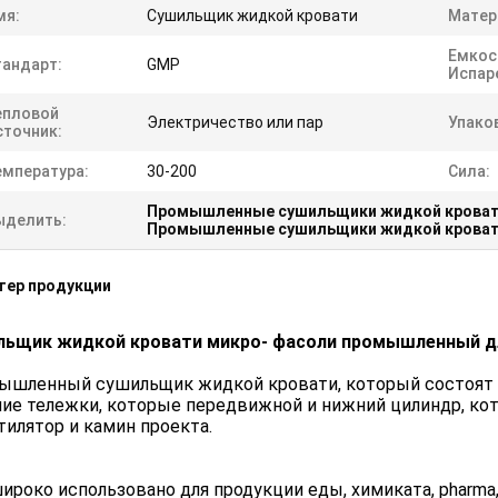
мя:
Сушильщик жидкой кровати
Матер
Емкос
тандарт:
GMP
Испар
епловой
Электричество или пар
Упако
сточник:
емпература:
30-200
Сила:
Промышленные сушильщики жидкой кроват
ыделить:
Промышленные сушильщики жидкой кроват
тер продукции
льщик жидкой кровати микро- фасоли промышленный д
шленный сушильщик жидкой кровати, который состоят и
ие тележки, которые передвижной и нижний цилиндр, кот
тилятор и камин проекта.
ироко использовано для продукции еды, химиката, pharma, б