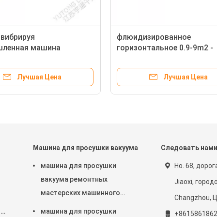
 вибрируя
флюидизированное
ленная машина
горизонтальное 0.9-9m2 -
щиков жидкой кровати
сушильщик кровати,
ажных зерен шариков
оборудование засыхания
Лучшая Цена
Лучшая Цена
жидкой кровати SUS304
Машина для просушки вакуума
Следовать нам
машина для просушки
Но. 68, дорог
вакуума ремонтных
Jiaoxi, город
мастерских машинного
Changzhou, Ц
оборудования роторного
й
машина для просушки
+861586186