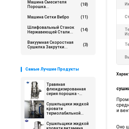
Машина Смесителя
И
(18)
Порошка...
С
Машина Сетки Вибро
(11)
Шлифовальный Станок
Т
(14)
Нержавеющей Стали...
И
Вакуумная Скоростная
Т
(3)
Сушилка Закрутки...
В
Самые Лучшие Продукты
Харак
Травяная
суши
флюидизированная
серия порошка -
сушильщик кровати
Промы
Сушильщики жидкой
средн
кровати
и вен
термолабильной
биомассы
промышленные
Сушильщики жидкой
Оно ш
кровати витамина