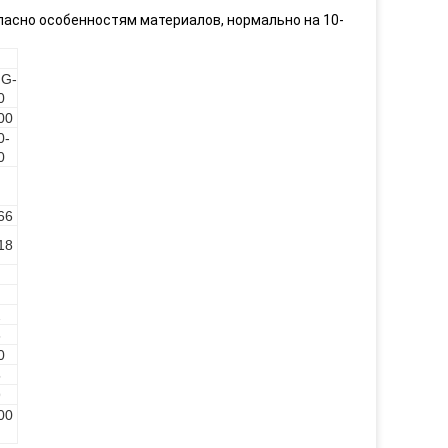
ласно особенностям материалов, нормально на 10-
G-
0
00
0-
0
66
18
2
6
0
5
9
00