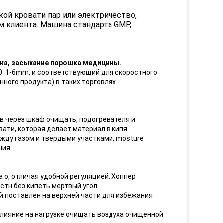
ой кровати пар или электричество,
м клиента. Машина стандарта GMP,
шка, засыхание порошка медицины.
0. 1-6mm, и соответствующий для скоростного
нного продукта) в таких торговлях
в через шкаф очищать, подогревателя и
ати, которая делает материал в кипя
жду газом и твердыми участками, mosture
ния.
 o, отличая удобной регуляцией. Хоппер
стн без кипеть мертвый угол.
й поставлен на верхней части для избежания
влияние на нагрузке очищать воздуха очищенной