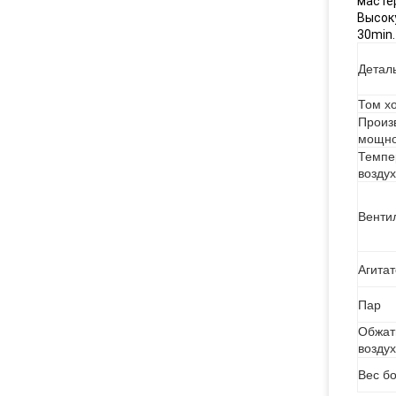
масте
Высок
30min.
Детал
Том х
Произ
мощно
Темпе
возду
Венти
Агита
Пар
Обжат
воздух
Вес б