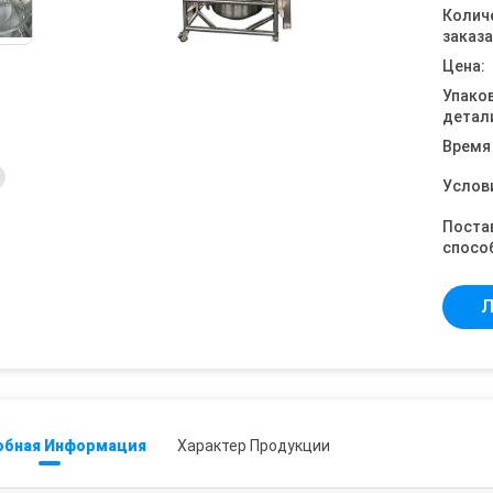
Колич
заказа
Цена:
Упако
детал
Время
Услов
Поста
спосо
Л
обная Информация
Характер Продукции