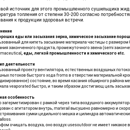
вой источник для этого промышленного сушильщика жидк
ратура топления от степени 30-200 согласно потребностя
вания к продукции здоровья встречи.
нение
орошка еды или засыхания зерна, химическое засыхание поро
ьзованный для кипеть засыхание материала частицы с размером 
ния законченного продукта, промежуточного звена (semi законче
rmaceutical
, еды, легкой промышленности и химического etc.
ип деятельности
ьзованный проекту вентилятора, естественных воздушных потоко
ных потоков быстрого хода froms в отверстии материальной кров
дизированное) состояние, во время касания обширного района ме
иала veaporated быстро, и таким образом достигающ цель засыха
ная особенность
 загерметизирован с рамкой через типа воздушного аккумулятора
ован с агитатором внутрь, materail высушено равномерно и скоро
встряхивания сумки цедильного мешка и цилиндра автоматически
alloss.
фом очищать воздуха, оно воздух usesoutdoor не имеет никакое 