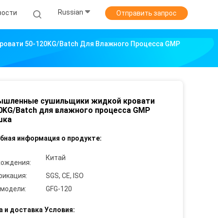
Russian
вости
Отправить запрос
овати 50-120KG/Batch Для Влажного Процесса GMP
ышленные сушильщики жидкой кровати
0KG/Batch для влажного процесса GMP
шка
бная информация о продукте:
Китай
хождения:
фикация:
SGS, CE, ISO
 модели:
GFG-120
а и доставка Условия: