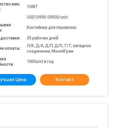
ество мин
1UNIT
:
USD10990-59000/unit
вывая
Контейнер для перевозок
и:
 доставки:
35 рабочих дней
Л/К, Д/А, Д/П, Д/П, Т/Т, западное
ия оплаты:
соединение, МонейГрам
вка
1000unit в год
бности:
учшая Цена
Контакт