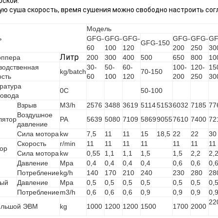
рской.
ую суша скорость, время сушения можно свободно настроить сог
Модель
ь
GFG-
GFG-
GFG-
GFG-
GFG-
GF
GFG-150
60
100
120
200
250
30
Литр
оппера
200
300
400
500
650
800
10
водственная
30-
50-
60-
100-
120-
15
kg/batch
70-150
сть
60
100
120
200
250
30
ратура
0C
50-100
ховода
Взрыв
M3/h
2576
3488
3619
5114
5153
6032
7185
77
Воздушное
лятор
PA
5639
5080
7109
5869
9055
7610
7400
72
давление
Сила мотора
kw
7,5
11
11
15
18,5
22
22
30
Скорость
r/min
11
11
11
11
11
11
11
тор
Сила мотора
kw
0,55
1,1
1,1
1,5
1,5
2,2
2,
Давление
Mpa
0,4
0,4
0,4
0,4
0,6
0,6
0,
Потребление
kg/h
140
170
210
240
230
280
28
ый
Давление
Mpa
0,5
0,5
0,5
0,5
0,5
0,5
0,
Потребление
m3/h
0,6
0,6
0,6
0,9
0,9
0,9
0,
22
ольшой ЭВМ
kg
1000
1200
1200
1500
1700
2000